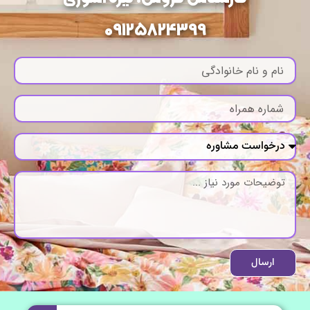
09125824399
ارسال