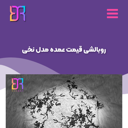
رش
ه
حتوا
روبالشی قیمت عمده مدل نخی