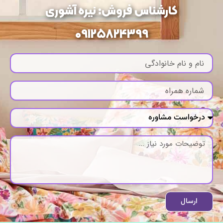
کارشناس فروش: نیره آشوری
09125824399
ارسال